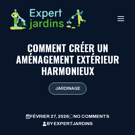
Aller
au
ME
contenu
COMMENT CRÉER UN
AMÉNAGEMENT EXTÉRIEUR
HARMONIEUX
JARDINAGE
FÉVRIER 27, 2026
NO COMMENTS
BY
EXPERTJARDINS