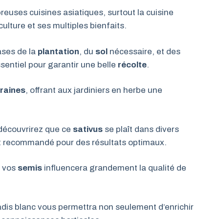
euses cuisines asiatiques, surtout la cuisine
culture et ses multiples bienfaits.
ases de la
plantation
, du
sol
nécessaire, et des
sentiel pour garantir une belle
récolte
.
raines
, offrant aux jardiniers en herbe une
découvrirez que ce
sativus
se plaît dans divers
oit recommandé pour des résultats optimaux.
r vos
semis
influencera grandement la qualité de
 radis blanc vous permettra non seulement d’enrichir